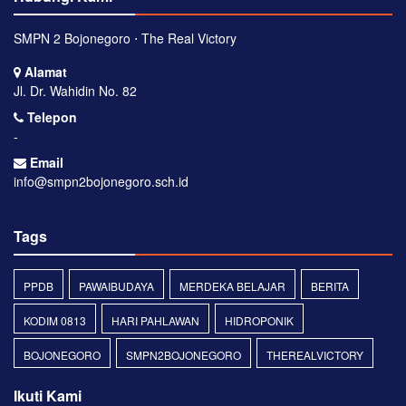
SMPN 2 Bojonegoro ⋅ The Real Victory
Alamat
Jl. Dr. Wahidin No. 82
Telepon
-
Email
info@smpn2bojonegoro.sch.id
Tags
PPDB
PAWAIBUDAYA
MERDEKA BELAJAR
BERITA
KODIM 0813
HARI PAHLAWAN
HIDROPONIK
BOJONEGORO
SMPN2BOJONEGORO
THEREALVICTORY
Ikuti Kami