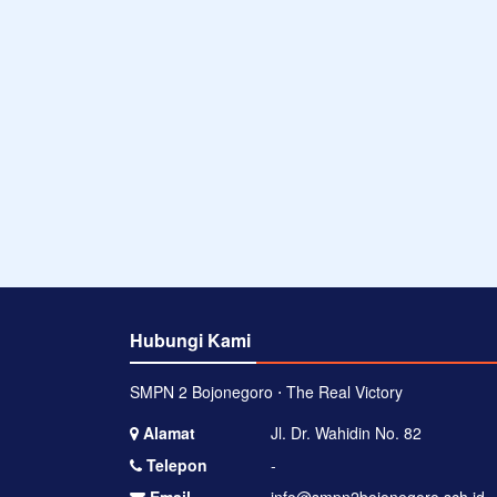
Hubungi Kami
SMPN 2 Bojonegoro ⋅ The Real Victory
Alamat
Jl. Dr. Wahidin No. 82
Telepon
-
Email
info@smpn2bojonegoro.sch.id