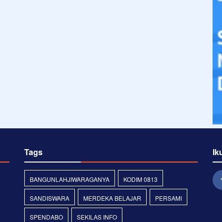
Tags
Ik
BANGUNLAHJIWARAGANYA
KODIM 0813
SANDISWARA
MERDEKA BELAJAR
PERSAMI
SPENDABO
SEKILAS INFO