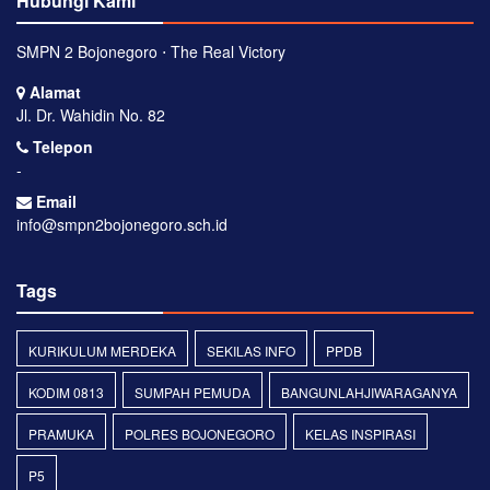
Hubungi Kami
SMPN 2 Bojonegoro ⋅ The Real Victory
Alamat
Jl. Dr. Wahidin No. 82
Telepon
-
Email
info@smpn2bojonegoro.sch.id
Tags
KURIKULUM MERDEKA
SEKILAS INFO
PPDB
KODIM 0813
SUMPAH PEMUDA
BANGUNLAHJIWARAGANYA
PRAMUKA
POLRES BOJONEGORO
KELAS INSPIRASI
P5